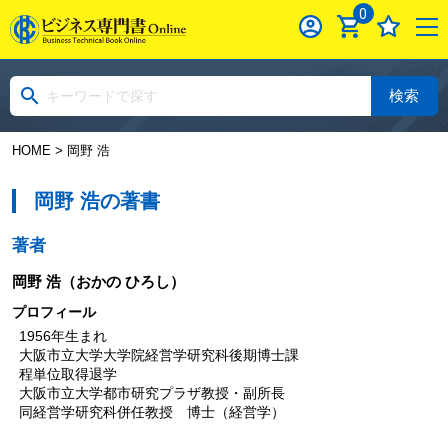
0
検索
HOME
> 岡野 浩
岡野 浩の著書
著者
岡野 浩
（おかの ひろし）
プロフィール
1956年生まれ
大阪市立大学大学院経営学研究科後期博士課
程単位取得退学
大阪市立大学都市研究プラザ教授・副所長
同経営学研究科併任教授 博士（経営学）