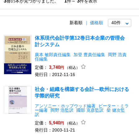
3
1
3
冊の本が見つかりました。
件～
件を表示
新着順
価格順
体系現代会計学第12巻日本企業の管理会
計システム
廣本 敏郎責任編集
加登 豊責任編集
岡野 浩責
任編集
定価：
3,740
（税込）
円
発行日：2012-11-16
社会・組織を構築する会計―欧州における
学際的研究
アンソニー・ホップウッド編著
ピーター・ミラ
ー編著
岡野 浩監訳
國部 克彦監訳
柴 健次監
訳
定価：
5,940
（税込）
円
発行日：2003-11-21