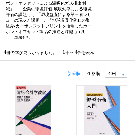
ボン・オフセットによる温暖化ガス排出削
減」、「企業の環境評価-環境効率による環境
評価の課題-」、「環境監査による第三者レビ
ューの現状と課題」、「地球温暖化防止の取
組み-カーボンフットプリントを活用したカー
ボン・オフセット製品の推進と課題-」(以
上，単著)他。
4
1
4
冊の本が見つかりました。
件～
件を表示
新着順
価格順