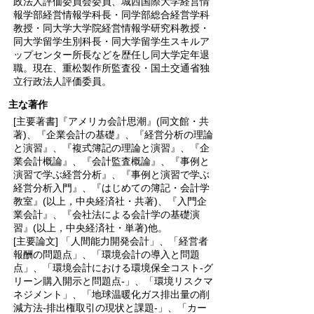
政法人評価委員会委員、城西国際大学経営情
報学部経営情報学科長・同学部総合経営学科
教授・同大学大学院経営情報学研究科教授・
同大学留学生別科長・同大学留学生スキルア
ップセンター所長などを歴任し同大学定年退
職。現在、重松製作所監査役・国土交通省独
立行政法人評価委員。
主な著作
[主要著書]『アメリカ会計思潮』(同文館・共
著)、『企業会計の基礎』、『経営分析の理論
と演習』、『複式簿記の理論と演習』、『企
業会計概論』、『会計監査概論』、『事例と
演習で学ぶ経営分析』、『事例と演習で学ぶ
経営分析入門』、『はじめての簿記・会計学
教室』(以上，中央経済社・共著)、『入門企
業会計』、『会社法による会計学の基礎演
習』(以上，中央経済社・単著)他。
[主要論文] 「人間能力開発会計」、「経営者
報酬の問題点」、「環境会計の導入と問題
点」、「環境会計における環境保全コスト-グ
リーン購入開示と問題点-」、「環境リスクマ
ネジメント」、「地球温暖化ガス排出量の削
減方法-排出権取引の現状と課題-」、「カー