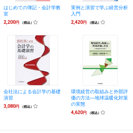
はじめての簿記・会計学教
実例と演習で学ぶ経営分析
室
入門
2,200
2,420
円
円
（税込）
（税込）
会社法による会計学の基礎
環境経営の取組みと外部評
演習
価の方法―地球温暖化対策
の実態
3,080
円
（税込）
4,620
円
（税込）