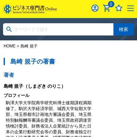
0
検索
HOME
> 島崎 規子
島崎 規子の著書
著者
島崎 規子
（しまざき のりこ）
プロフィール
駒澤大学大学院商学研究科博士後期課程満期
修了。駒沢大学経済学部、城西大学短期大学
部、埼玉県都市計画地方審議会委員、埼玉県
特別触報酬等審議会委員、埼玉県政府調達苦
情検討委員、財務省法人企業統計から見た日
本の企業行動研究会等の委員、財務省独立行