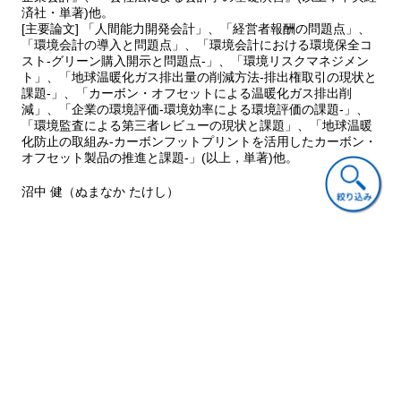
１ 流動性分析
済社・単著)他。
[主要論文] 「人間能力開発会計」、「経営者報酬の問題点」、
２ 借入の状況
「環境会計の導入と問題点」、「環境会計における環境保全コ
３ 投資の状況
スト-グリーン購入開示と問題点-」、「環境リスクマネジメン
４ 安定性分析
ト」、「地球温暖化ガス排出量の削減方法-排出権取引の現状と
５ キャッシュ・フローの状況
課題-」、「カーボン・オフセットによる温暖化ガス排出削
§５ 演習で学ぶ
減」、「企業の環境評価-環境効率による環境評価の課題-」、
「環境監査による第三者レビューの現状と課題」、「地球温暖
化防止の取組み-カーボンフットプリントを活用したカーボン・
５ 収益性の分析
オフセット製品の推進と課題-」(以上，単著)他。
§１ 収益性分析の意味と比率分析
１ 資本利益率
沼中 健（ぬまなか たけし）
２ 売上利益率
§２ 損益分岐点分析
１ 損益分岐点分析の方法
２ 費用の分解
ご意見・ご質問
３ 損益分岐点の公式の応用
４ 利益図表による分析
§３ 利益増減分析
１ 利益増減分析の意味と方法
２ 当期純利益増減分析表の作成と検討
３ 営業利益増減分析表の作成と検討
関連書籍
§４ 実例で学ぶ