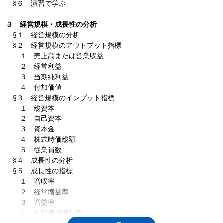
§６ 演習で学ぶ
３ 経営規模・成長性の分析
§１ 経営規模の分析
§２ 経営規模のアウトプット指標
１ 売上高または営業収益
２ 経常利益
３ 当期純利益
４ 付加価値
§３ 経営規模のインプット指標
１ 総資本
２ 自己資本
３ 資本金
４ 株式時価総額
５ 従業員数
§４ 成長性の分析
§５ 成長性の指標
１ 増収率
２ 経常増益率
３ 増益率
４ 付加価値増加率
５ ５年間平均増収率