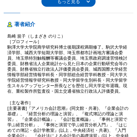
６ ５年間平均総資本増加率
§６ 実例で学ぶ
１ 経営規模のアウトプット指標
著者紹介
２ 経営規模のインプット指標
３ 成長性の指標
島崎 規子（しまざき のりこ）
§７ 演習で学ぶ
［プロフィール］
駒澤大学大学院商学研究科博士後期課程満期修了。駒沢大学経
４ 流動性・資金の分析
済学部、城西大学短期大学部、埼玉県都市計画地方審議会委
§１ 流動性分析の意味と比率分析
員、埼玉県特別触報酬等審議会委員、埼玉県政府調達苦情検討
委員、財務省法人企業統計から見た日本の企業行動研究会等の
§２ 流動性の比率分析
委員、財務省独立行政法人評価委員会委員、城西国際大学経営
１ 貸借対照表借方項目の分析
情報学部経営情報学科長・同学部総合経営学科教授・同大学大
２ 貸借対照表貸方項目の分析
学院経営情報学研究科教授・同大学留学生別科長・同大学留学
３ 貸借対照表借方項目・貸方項目の相互関係の分析
生スキルアップセンター所長などを歴任し同大学定年退職。現
§３ 資金収支の分析
在、重松製作所監査役・国土交通省独立行政法人評価委員。
１ 資金収支分析の意味と方法
２ 収支分岐点分析
［主な著作］
[主要著書]『アメリカ会計思潮』(同文館・共著)、『企業会計の
３ 資金繰表の作成と検討
基礎』、『経営分析の理論と演習』、『複式簿記の理論と演
４ 資金移動表の作成と検討
習』、『企業会計概論』、『会計監査概論』、『事例と演習で
５ 資金運用表の作成と検討
学ぶ経営分析』、『事例と演習で学ぶ経営分析入門』、『はじ
６ キャッシュ・フロー計算書の構造と表示の方法
めての簿記・会計学教室』(以上，中央経済社・共著)、『入門
§４ 実例で学ぶ
企業会計』、『会社法による会計学の基礎演習』(以上，中央経