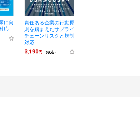
家に向
責任ある企業の行動原
対応
則を踏まえたサプライ
チェーンリスクと規制
対応
3,190
円
（税込）