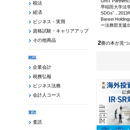
GRiT Par
税法
早稲田大学法学部卒，
経済
SDGs"，20
Bansei Ho
ビジネス・実用
ー法務部支援出
資格試験・キャリアアップ
その他商品
2
冊の本が見
雑誌
企業会計
税務弘報
ビジネス法務
会計人コース
査読
査読