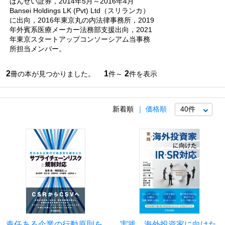
ばんせい証券，2014年5月～2016年4月
Bansei Holdings LK (Pvt) Ltd（スリランカ）
に出向，2016年東京丸の内法律事務所，2019
年外賓系医療メーカー法務部支援出向，2021
年東京スタートアップコンソーシアム当事務
所担当メンバー。
2
1
2
冊の本が見つかりました。
件～
件を表示
新着順
価格順
責任ある企業の行動原則を
実践 海外投資家に向けた