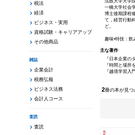
法政大学大学
税法
一橋大学社会
経済
博士後期課程
て，経営行動科
ビジネス・実用
ど。
資格試験・キャリアアップ
趣味•特技：
その他商品
主な著作
『日本企業の
雑誌
『時間と場所
企業会計
『越境学習入
税務弘報
2
ビジネス法務
冊の本が見
会計人コース
査読
査読