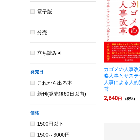
電子版
分売
立ち読み可
カゴメの人事改
発売日
略人事とサステ
人事による人的
これから出る本
営
新刊(発売後60日以内)
2,640
円
（税込）
価格
1500円以下
1500～3000円