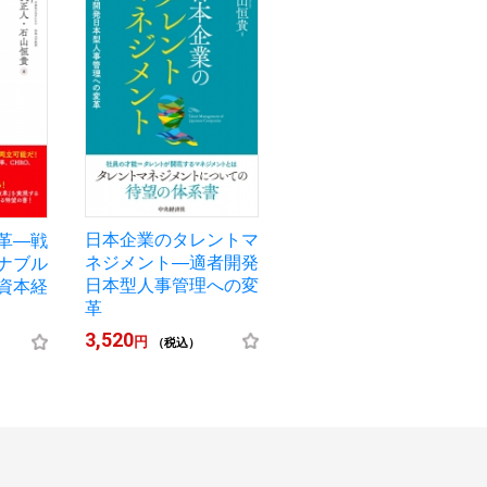
日本企業のタレントマ
革―戦
ネジメント―適者開発
ナブル
日本型人事管理への変
資本経
革
3,520
円
（税込）