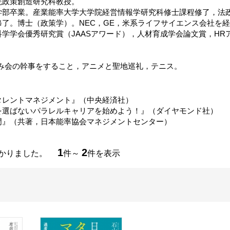
院政策創造研究科教授。
学部卒業。産業能率大学大学院経営情報学研究科修士課程修了，法
修了。博士（政策学）。NEC，GE，米系ライフサイエンス会社を
学学会優秀研究賞（JAASアワード），人材育成学会論文賞，HR
飲み会の幹事をすること，アニメと聖地巡礼，テニス。
タレントマネジメント』（中央経済社）
を選ばないパラレルキャリアを始めよう！』（ダイヤモンド社）
門』（共著，日本能率協会マネジメントセンター）
1
2
つかりました。
件～
件を表示