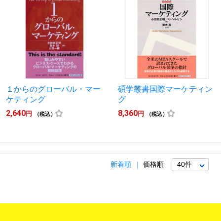
１からのグローバル・マー
碩学叢書国際マーケティン
ケティング
グ
2,640
8,360
円
円
（税込）
（税込）
新着順
価格順