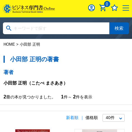
0
検索
HOME
> 小田部 正明
小田部 正明の著書
著者
小田部 正明
（こたべ まさあき）
2
1
2
冊の本が見つかりました。
件～
件を表示
新着順
価格順