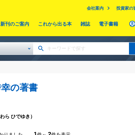
会社案内
投資家の
新刊のご案内
これから出る本
雑誌
電子書籍
秀幸の著書
わら ひでゆき）
1
2
つかりました。
件～
件を表示