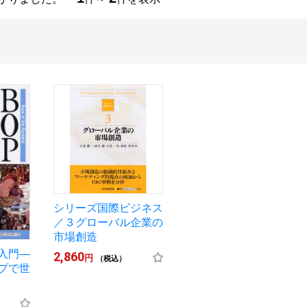
シリーズ国際ビジネス
／３グローバル企業の
市場創造
入門―
2,860
円
（税込）
プで世