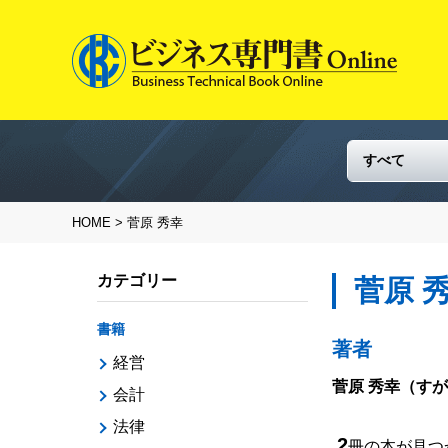
HOME
> 菅原 秀幸
カテゴリー
菅原 
書籍
著者
経営
菅原 秀幸
（すが
会計
法律
2
冊の本が見