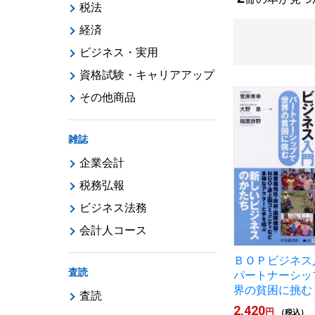
税法
経済
ビジネス・実用
資格試験・キャリアアップ
その他商品
雑誌
企業会計
税務弘報
ビジネス法務
会計人コース
ＢＯＰビジネス
査読
パートナーシッ
界の貧困に挑む
査読
2,420
円
（税込）