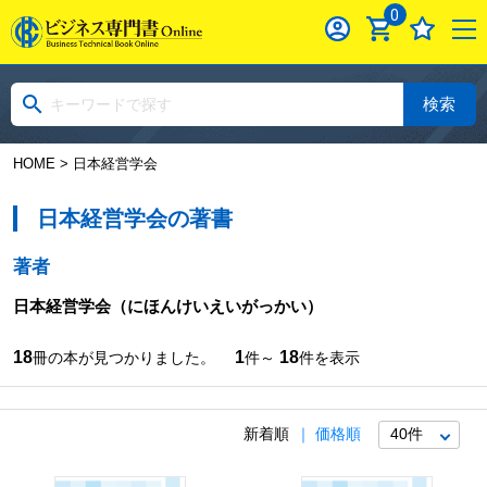
0
検索
HOME
> 日本経営学会
日本経営学会の著書
著者
日本経営学会
（にほんけいえいがっかい）
18
1
18
冊の本が見つかりました。
件～
件を表示
新着順
価格順