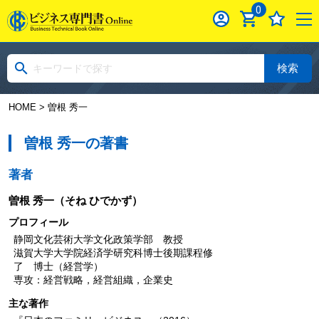
0
検索
HOME
> 曽根 秀一
曽根 秀一の著書
著者
曽根 秀一
（そね ひでかず）
プロフィール
静岡文化芸術大学文化政策学部 教授
滋賀大学大学院経済学研究科博士後期課程修
了 博士（経営学）
専攻：経営戦略，経営組織，企業史
主な著作