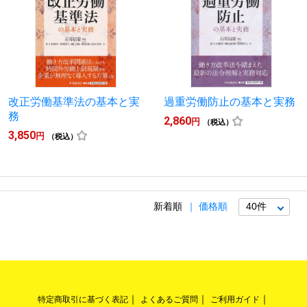
改正労働基準法の基本と実
過重労働防止の基本と実務
務
2,860
円
（税込）
3,850
円
（税込）
新着順
価格順
特定商取引に基づく表記
よくあるご質問
ご利用ガイド