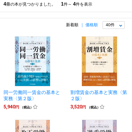
4
1
4
冊の本が見つかりました。
件～
件を表示
新着順
価格順
同一労働同一賃金の基本と
割増賃金の基本と実務〈第
実務〈第２版〉
２版〉
5,940
3,520
円
円
（税込）
（税込）