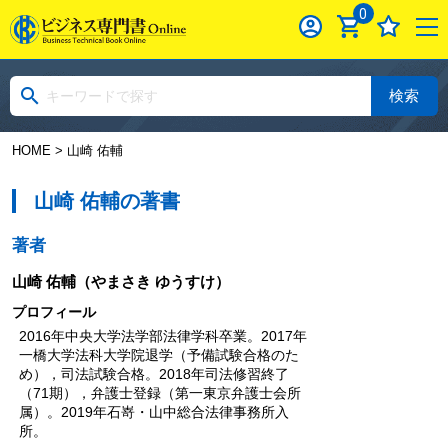
0
検索
HOME
> 山崎 佑輔
山崎 佑輔の著書
著者
山崎 佑輔
（やまさき ゆうすけ）
プロフィール
2016年中央大学法学部法律学科卒業。2017年
一橋大学法科大学院退学（予備試験合格のた
め），司法試験合格。2018年司法修習終了
（71期），弁護士登録（第一東京弁護士会所
属）。2019年石嵜・山中総合法律事務所入
所。