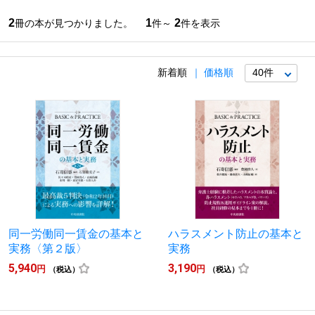
2
1
2
冊の本が見つかりました。
件～
件を表示
新着順
価格順
同一労働同一賃金の基本と
ハラスメント防止の基本と
実務〈第２版〉
実務
5,940
3,190
円
円
（税込）
（税込）