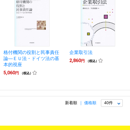
格付機関の役割と民事責任
企業取引法
論―ＥＵ法・ドイツ法の基
2,860
円
（税込）
本的視座
5,060
円
（税込）
新着順
価格順