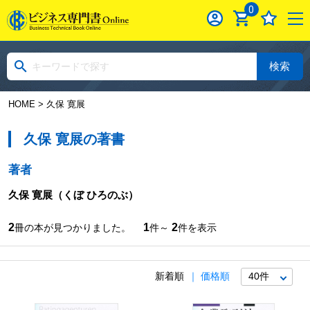
0
検索
HOME
> 久保 寛展
久保 寛展の著書
著者
久保 寛展
（くぼ ひろのぶ）
2
1
2
冊の本が見つかりました。
件～
件を表示
新着順
価格順