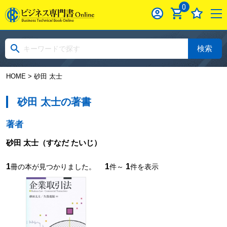
0
検索
HOME
> 砂田 太士
砂田 太士の著書
著者
砂田 太士
（すなだ たいじ）
1
1
1
冊の本が見つかりました。
件～
件を表示