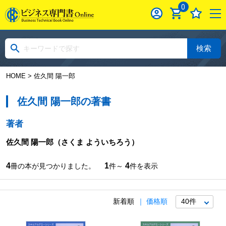
0
検索
HOME
> 佐久間 陽一郎
佐久間 陽一郎の著書
著者
佐久間 陽一郎
（さくま よういちろう）
4
1
4
冊の本が見つかりました。
件～
件を表示
新着順
価格順