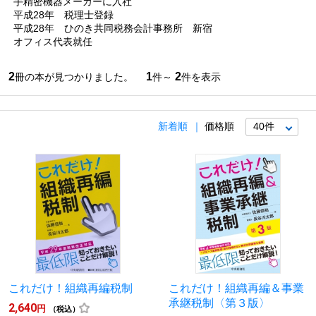
手精密機器メーカーに入社
平成28年 税理士登録
平成28年 ひのき共同税務会計事務所 新宿
オフィス代表就任
2
1
2
冊の本が見つかりました。
件～
件を表示
新着順
価格順
これだけ！組織再編税制
これだけ！組織再編＆事業
承継税制〈第３版〉
2,640
円
（税込）