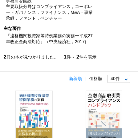
事務所を開設
主要取扱分野はコンプライアンス，コーポレ
ートガバナンス，ファイナンス，M&A・事業
承継，ファンド，ベンチャー
主な著作
『適格機関投資家等特例業務の実務一平成27
年改正金商法対応』（中央経済社，2017)
2
1
2
冊の本が見つかりました。
件～
件を表示
新着順
価格順