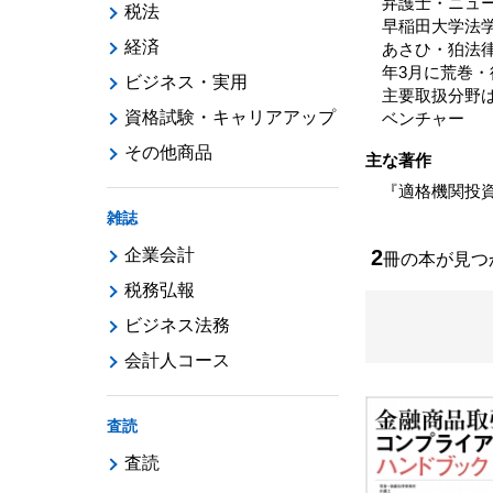
弁護士・ニュ
税法
早稲田大学法
経済
あさひ・狛法
年3月に荒巻
ビジネス・実用
主要取扱分野
資格試験・キャリアアップ
ベンチャー
その他商品
主な著作
『適格機関投資
雑誌
企業会計
2
冊の本が見
税務弘報
ビジネス法務
会計人コース
査読
査読