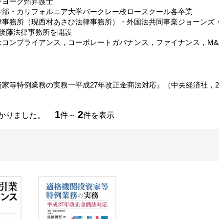
ーヨーク州弁護士
学部・カリフォルニア大学バークレー校ロースクール各卒業
律事務所（現西村あさひ法律事務所）・外国法共同事業ジョーンズ・
・後藤法律事務所を開設
はコンプライアンス，コーポレートガバナンス，ファイナンス，M&
家等特例業務の実務一平成27年改正金商法対応』（中央経済社，20
1
2
つかりました。
件～
件を表示