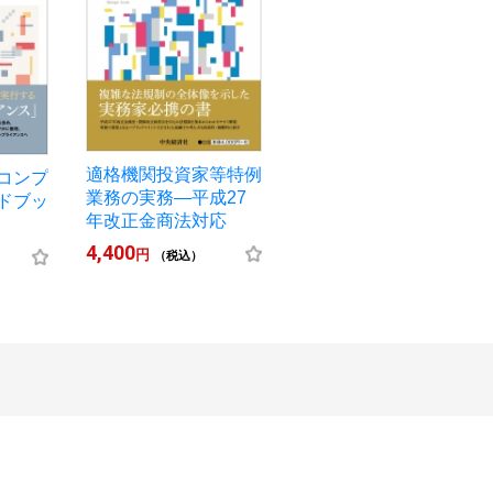
適格機関投資家等特例
コンプ
業務の実務―平成27
ドブッ
年改正金商法対応
4,400
円
（税込）