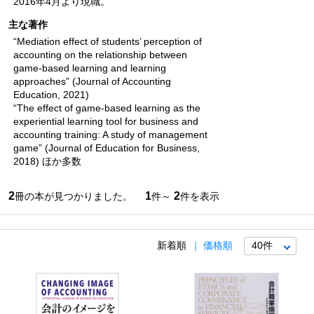
2016年4月より現職。
主な著作
“Mediation effect of students’ perception of
accounting on the relationship between
game-based learning and learning
approaches” (Journal of Accounting
Education, 2021)
“The effect of game-based learning as the
experiential learning tool for business and
accounting training: A study of management
game” (Journal of Education for Business,
2018) ほか多数
2
1
2
冊の本が見つかりました。
件～
件を表示
新着順
価格順