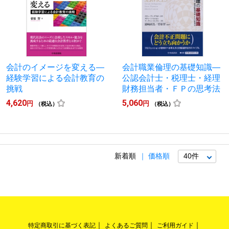
会計のイメージを変える―
会計職業倫理の基礎知識―
経験学習による会計教育の
公認会計士・税理士・経理
挑戦
財務担当者・ＦＰの思考法
4,620
5,060
円
円
（税込）
（税込）
新着順
価格順
特定商取引に基づく表記
よくあるご質問
ご利用ガイド