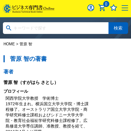
0
検索
HOME
> 菅原 智
菅原 智の著書
著者
菅原 智
（すがはら さとし）
プロフィール
関西学院大学教授 学術博士
1972年生まれ。横浜国立大学大学院・博士課
程修了。オーストラリア国立大学大学院・商
学研究科修士課程およびシドニー大学大学
院・教育社会福祉学研究科修士課程修了。広
島修道大学専任講師、准教授、教授を経て、