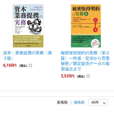
資本・業務提携の実務〈第
秘密保持契約の実務〈第２
３版〉
版〉―作成・交渉から営業
秘密／限定提供データの最
6,160
円
（税込）
新論点まで
3,520
円
（税込）
新着順
価格順