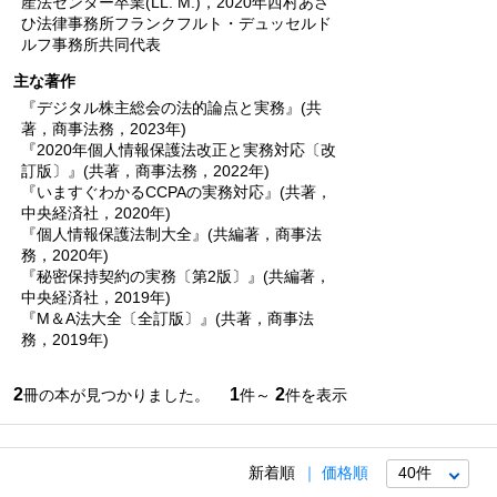
産法センター卒業(LL. M.)，2020年西村あさ
ひ法律事務所フランクフルト・デュッセルド
ルフ事務所共同代表
主な著作
『デジタル株主総会の法的論点と実務』(共
著，商事法務，2023年)
『2020年個人情報保護法改正と実務対応〔改
訂版〕』(共著，商事法務，2022年)
『いますぐわかるCCPAの実務対応』(共著，
中央経済社，2020年)
『個人情報保護法制大全』(共編著，商事法
務，2020年)
『秘密保持契約の実務〔第2版〕』(共編著，
中央経済社，2019年)
『M＆A法大全〔全訂版〕』(共著，商事法
務，2019年)
2
1
2
冊の本が見つかりました。
件～
件を表示
新着順
価格順