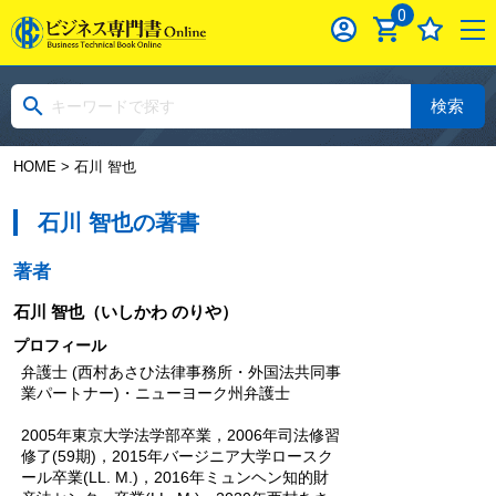
0
検索
HOME
> 石川 智也
石川 智也の著書
著者
石川 智也
（いしかわ のりや）
プロフィール
弁護士 (西村あさひ法律事務所・外国法共同事
業パートナー)・ニューヨーク州弁護士
2005年東京大学法学部卒業，2006年司法修習
修了(59期)，2015年バージニア大学ロースク
ール卒業(LL. M.)，2016年ミュンヘン知的財