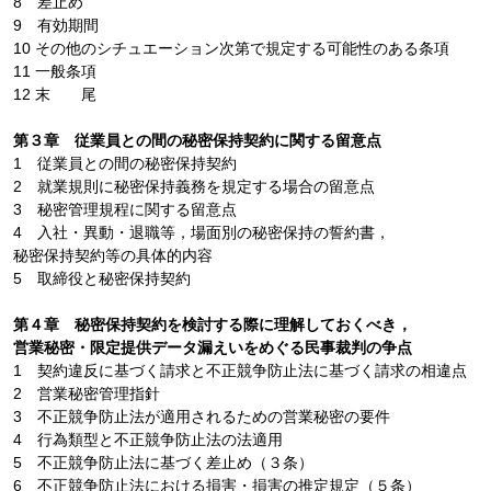
8 差止め
9 有効期間
10 その他のシチュエーション次第で規定する可能性のある条項
11 一般条項
12 末 尾
第３章 従業員との間の秘密保持契約に関する留意点
1 従業員との間の秘密保持契約
2 就業規則に秘密保持義務を規定する場合の留意点
3 秘密管理規程に関する留意点
4 入社・異動・退職等，場面別の秘密保持の誓約書，
秘密保持契約等の具体的内容
5 取締役と秘密保持契約
第４章 秘密保持契約を検討する際に理解しておくべき，
営業秘密・限定提供データ漏えいをめぐる民事裁判の争点
1 契約違反に基づく請求と不正競争防止法に基づく請求の相違点
2 営業秘密管理指針
3 不正競争防止法が適用されるための営業秘密の要件
4 行為類型と不正競争防止法の法適用
5 不正競争防止法に基づく差止め（３条）
6 不正競争防止法における損害・損害の推定規定（５条）