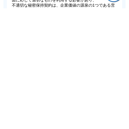
不適切な秘密保持契約は、企業価値の源泉の1つである営
業秘密の価値を著しく棄損するおそれがあります。
そのため、「何となく」作る状態をそのままにしておくこ
とは望ましくありません。
本書では、この「何となく」をなくし、営業秘密の保護に
とって必要・十分な秘密保持契約を作成できるようにする
ために、
秘密保持契約の条項を網羅的かつわかりやすく解説すると
ともに、秘密保持契約を作成する際に知っておくべき知識
を
整理しています。
第2版では、営業秘密と同様に、秘密保持契約の対象とさ
れ得る「限定提供データ」について概説するために
新たに章を追加しています。また、秘密保持契約の条項の
解説において、「限定提供データ」に関する記載等を
追記するとともに、初版後の裁判例・実務の動向を踏まえ
て契約条項の解説を追記しています。
そして、民事裁判の争点において、初版では紹介しきれな
かった手続的な側面である、書類提出命令、
閲覧等制限、秘密保持命令、国際裁判管轄、準拠法につい
て追記し、さらに、刑事手続について、
独立の章を設けるとともに、営業秘密侵害罪も対象となる