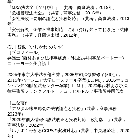
年）
『M&A法大全〔全訂版〕』（共著，商事法務，2019年）
『危機管理法大全』（共著，商事法務，2016年）
『会社法改正要綱の論点と実務対応』（共著，商事法務，2013
年）
『実例解説 企業不祥事対応―これだけは知っておきたい法律
実務』（共著，経団連出版，2012年）
石川 智也（いしかわ のりや）
［プロフィール］
弁護士 (西村あさひ法律事務所・外国法共同事業パートナー)・
ニューヨーク州弁護士
2005年東京大学法学部卒業，2006年司法修習修了(59期)，
2015年バージニア大学ロースクール卒業(LL. M.)，2016年ミュ
ンヘン知的財産法センター卒業(LL. M.)，2020年西村あさひ法
律事務所フランクフルト・デュッセルドルフ事務所共同代表
［主な著作］
『デジタル株主総会の法的論点と実務』(共著，商事法務，
2023年)
『2020年個人情報保護法改正と実務対応〔改訂版〕』(共著，
商事法務，2022年)
『いますぐわかるCCPAの実務対応』(共著，中央経済社，2020
年)