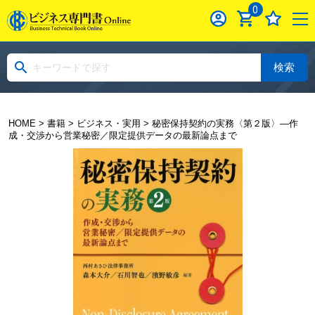
0
検索
HOME
>
書籍
>
ビジネス・実用
> 秘密保持契約の実務〈第２版〉―作
成・交渉から営業秘密／限定提供データの最新論点まで