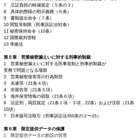
7 立証負担の軽減規定（５条の２）
8 具体的態様の明示義務（６条）
9 書類提出命令（７条）
10 閲覧等制限（民事訴訟法92条）
11 秘密保持命令（10条）
12 国際裁判管轄
13 準拠法
第５章 営業秘密漏えいに対する刑事的制裁
1 営業秘密漏えいに対する民事規制と刑事的制裁が
実務で問題となる場面
2 営業秘密侵害罪の行為類型
3 未遂罪（21条４項）
4 非親告罪（21条５項）
5 海外保管情報の窃取（21条６項）
6 法定刑，両罰規定（21条１項・３項，22条）および没収（21条
10項）
7 日本版司法取引（刑事訴訟法350条の２〜15）
第６章 限定提供データの保護
1 限定提供データの創設の背景