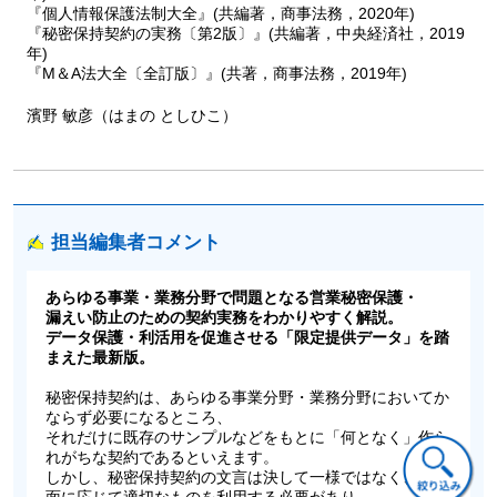
『個人情報保護法制大全』(共編著，商事法務，2020年)
『秘密保持契約の実務〔第2版〕』(共編著，中央経済社，2019
年)
『M＆A法大全〔全訂版〕』(共著，商事法務，2019年)
濱野 敏彦（はまの としひこ）
担当編集者コメント
あらゆる事業・業務分野で問題となる営業秘密保護・
漏えい防止のための契約実務をわかりやすく解説。
データ保護・利活用を促進させる「限定提供データ」を踏
まえた最新版。
秘密保持契約は、あらゆる事業分野・業務分野においてか
ならず必要になるところ、
それだけに既存のサンプルなどをもとに「何となく」作ら
れがちな契約であるといえます。
しかし、秘密保持契約の文言は決して一様ではなく、各場
面に応じて適切なものを利用する必要があり、