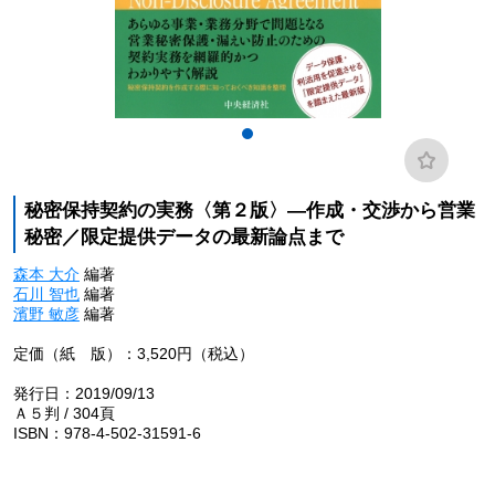
秘密保持契約の実務〈第２版〉―作成・交渉から営業
秘密／限定提供データの最新論点まで
森本 大介
編著
石川 智也
編著
濱野 敏彦
編著
定価（紙 版）：3,520円（税込）
発行日：2019/09/13
Ａ５判 / 304頁
ISBN：978-4-502-31591-6