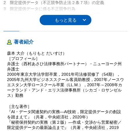
2 限定提供データ（不正競争防止法２条７項）の定義
3 限定提供データに係る不正競争行為
4 限定提供データに係る不正競争行為に対する措置
著者プロフィール
著者紹介
森本 大介
石川 智也
森本 大介（もりもと だいすけ）
濱野 敏彦
［プロフィール］
弁護士（西村あさひ法律事務所パートナー）・ニューヨーク州
弁護士
2000年東京大学法学部卒業，2001年司法修習修了（54期），
2005年九州大学ビジネススクール客員助教授，2007年ノースウ
エスタン大学ロースクール卒業（LL.M.），2007年～2008年カ
ークランド・アンド・エリス法律事務所（シカゴ・ロサンゼル
ス）勤務
［主な著作］
『AI・データ関連契約の実務―AI技術，限定提供データの創設
を踏まえて』（共著，中央経済社，2020年）
『秘密保持契約の実務（第２版）―作成・交渉から営業秘密／
限定提供データの最新論点まで』（共著，中央経済社，2019