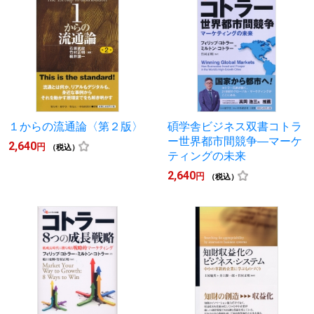
１からの流通論〈第２版〉
碩学舎ビジネス双書コトラ
ー世界都市間競争―マーケ
2,640
円
（税込）
ティングの未来
2,640
円
（税込）