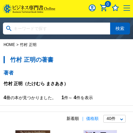
0
検索
HOME
> 竹村 正明
竹村 正明の著書
著者
竹村 正明
（たけむら まさあき）
4
1
4
冊の本が見つかりました。
件～
件を表示
新着順
価格順