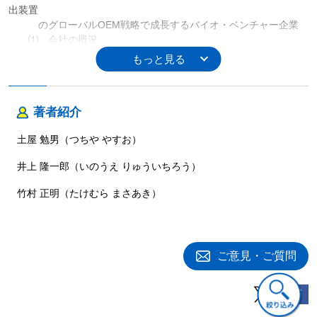
出装置
のグローバルOEM戦略で成長するバイオ・ベンチャー企業
⑴ 会社の概況
⑵ 製品開発，事業開発の動向 ……ほか
２．株式会社イーアールシー―「脱気」市場を新創出，２つのコ
ア技術
を核とするグローバルなOEM事業で勝負
著者紹介
⑴ 会社の概況
⑵ 製品開発の動向と特徴 ……ほか
土屋 勉男（つちや やすお）
３．株式会社 住田光学ガラス―高性能特殊光学ガラス製品の世
界
井上 隆一郎（いのうえ りゅういちろう）
オンリーワン企業
⑴ 会社の概況
竹村 正明（たけむら まさあき）
⑵ 製品開発の動向と特徴 ……ほか
４．株式会社 田中化学研究所―オリジナリティの高い電池正極
材料
を供給する研究開発型企業
ご意見・ご質問
⑴ はじめに
⑵ 会社の概況 ……ほか
５．旭精工株式会社―コイン選別機のオンリーワン製品，ゲーム
用で