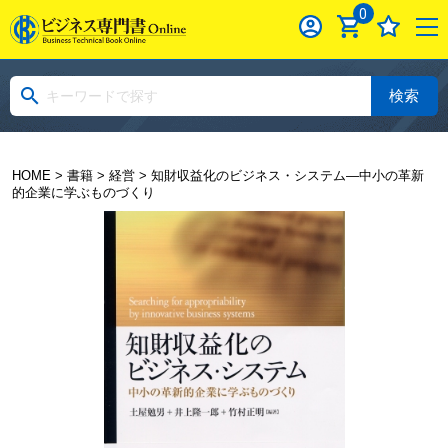
0
検索
HOME
>
書籍
>
経営
> 知財収益化のビジネス・システム―中小の革新
的企業に学ぶものづくり