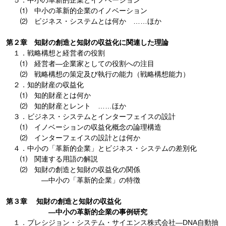
５．中小の革新的企業とイノベーション
⑴ 中小の革新的企業のイノベーション
⑵ ビジネス・システムとは何か ……ほか
第２章 知財の創造と知財の収益化に関連した理論
１．戦略構想と経営者の役割
⑴ 経営者―企業家としての役割への注目
⑵ 戦略構想の策定及び執行の能力（戦略構想能力）
２．知的財産の収益化
⑴ 知的財産とは何か
⑵ 知的財産とレント ……ほか
３．ビジネス・システムとインターフェイスの設計
⑴ イノベーションの収益化概念の論理構造
⑵ インターフェイスの設計とは何か
４．中小の「革新的企業」とビジネス・システムの差別化
⑴ 関連する用語の解説
⑵ 知財の創造と知財の収益化の関係
―中小の「革新的企業」の特徴
第３章 知財の創造と知財の収益化
―中小の革新的企業の事例研究
１．プレシジョン・システム・サイエンス株式会社―DNA自動抽