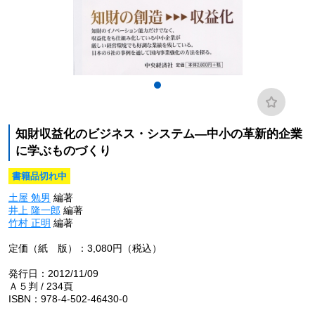
知財収益化のビジネス・システム―中小の革新的企業
に学ぶものづくり
書籍品切れ中
土屋 勉男
編著
井上 隆一郎
編著
竹村 正明
編著
定価（紙 版）：3,080円（税込）
発行日：2012/11/09
Ａ５判 / 234頁
ISBN：978-4-502-46430-0