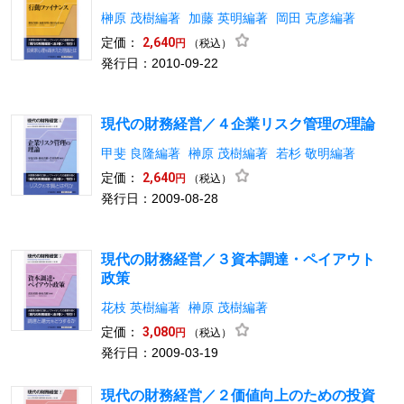
榊原 茂樹編著
加藤 英明編著
岡田 克彦編著
定価：
2,640
（税込）
円
発行日：2010-09-22
現代の財務経営／４企業リスク管理の理論
甲斐 良隆編著
榊原 茂樹編著
若杉 敬明編著
定価：
2,640
（税込）
円
発行日：2009-08-28
現代の財務経営／３資本調達・ペイアウト
政策
花枝 英樹編著
榊原 茂樹編著
定価：
3,080
（税込）
円
発行日：2009-03-19
現代の財務経営／２価値向上のための投資