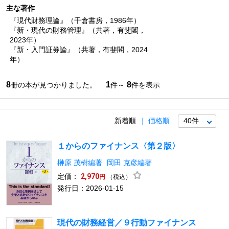
主な著作
『現代財務理論』（千倉書房，1986年）
『新・現代の財務管理』（共著，有斐閣，
2023年）
『新・入門証券論』（共著，有斐閣，2024
年）
8
1
8
冊の本が見つかりました。
件～
件を表示
新着順
価格順
１からのファイナンス〈第２版〉
榊原 茂樹編著
岡田 克彦編著
定価：
2,970
（税込）
円
発行日：2026-01-15
現代の財務経営／９行動ファイナンス