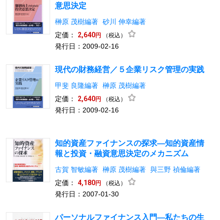
意思決定
榊原 茂樹編著
砂川 伸幸編著
定価：
2,640
（税込）
円
発行日：2009-02-16
現代の財務経営／５企業リスク管理の実践
甲斐 良隆編著
榊原 茂樹編著
定価：
2,640
（税込）
円
発行日：2009-02-16
知的資産ファイナンスの探求―知的資産情
報と投資・融資意思決定のメカニズム
古賀 智敏編著
榊原 茂樹編著
與三野 禎倫編著
定価：
4,180
（税込）
円
発行日：2007-01-30
パーソナルファイナンス入門―私たちの生