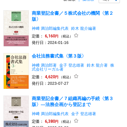
商業登記全書／５株式会社の機関〈第２
版〉
神﨑 満治郎編集代表
鈴木 龍介編著
定価：
6,160
（税込）
円
発行日：2024-01-16
会社法務書式集〈第３版〉
神﨑 満治郎著
金子 登志雄著
鈴木 龍介著
株
式会社リーガル著
定価：
4,620
（税込）
円
発行日：2023-07-27
商業登記全書／７組織再編の手続〈第３
版〉―法務企画から登記まで
神﨑 満治郎編集代表
金子 登志雄著
定価：
6,380
（税込）
円