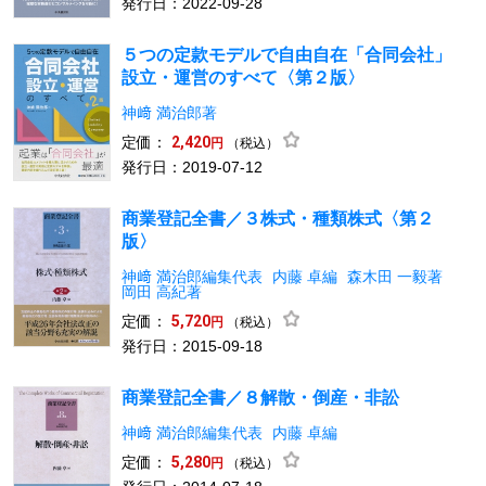
発行日：2022-09-28
５つの定款モデルで自由自在「合同会社」
設立・運営のすべて〈第２版〉
神﨑 満治郎著
定価：
2,420
（税込）
円
発行日：2019-07-12
商業登記全書／３株式・種類株式〈第２
版〉
神﨑 満治郎編集代表
内藤 卓編
森木田 一毅著
岡田 高紀著
定価：
5,720
（税込）
円
発行日：2015-09-18
商業登記全書／８解散・倒産・非訟
神﨑 満治郎編集代表
内藤 卓編
定価：
5,280
（税込）
円