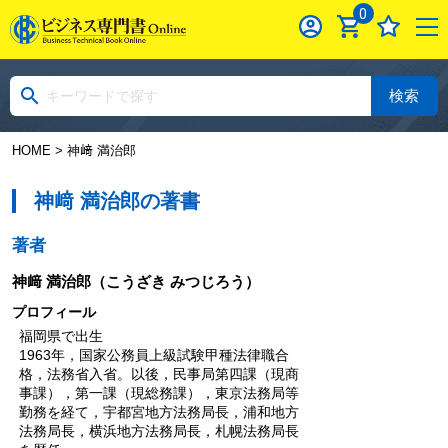
0
検索
HOME
> 神﨑 満治郎
神﨑 満治郎の著書
著者
神﨑 満治郎
（こうざき みつじろう）
プロフィール
福岡県で出生
1963年，国家公務員上級試験甲種法律職合
格，法務省入省。以後，民事局第四課（現商
事課），第一課（現総務課），東京法務局等
勤務を経て，宇都宮地方法務局長，浦和地方
法務局長，横浜地方法務局長，札幌法務局長