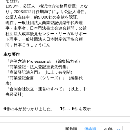
を歴任。
1993年，公証人（横浜地方法務局所属）とな
り，2003年12月任期満了により公証人退任。
公証人在任中，約5,000社の定款を認証。
現在，一般社団法人商業登記倶楽部代表理
事・主宰者，日本司法書士会連合顧問，公益
社団法人成年後見センター・リーガルサポー
ト理事，一般社団法人日本財産管理協会顧
問，日本こうしょうにん
主な著作
『判例六法 Professional』（編集協力者）
『商業登記・法人登記重要先例集』
『商業登記法入門』（以上，有斐閣）
『商業登記全書 （シリーズ）』（編集代
表）
『合同会社設立・運営のすべて』（以上，中
央経済社）
6
1
6
冊の本が見つかりました。
件～
件を表示
新着順
価格順