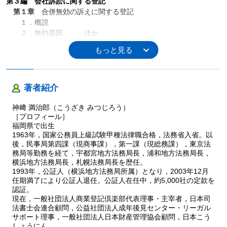
第３編 会社訴訟に関する登記
第１章
合併無効の訴えに関する登記
１．概説
２．無効原因 ……ほか
第２章
会社分割無効の訴えに関する登記
１．概説
２．無効原因 ……ほか
著者紹介
第４編 会社非訟事件手続
第１章
総則
神﨑 満治郎（こうざき みつじろう）
［プロフィール］
第１節 総説
福岡県で出生
第２節 管轄
1963年，国家公務員上級試験甲種法律職合格，法務省入省。以
第３節 申立て
後，民事局第四課（現商事課），第一課（現総務課），東京法
第４節 申立人に対する追加資料の提出の求め
務局等勤務を経て，宇都宮地方法務局長，浦和地方法務局長，
第５節 裁判所書記官の事実調査
横浜地方法務局長，札幌法務局長を歴任。
第６節 不適法な申立ての却下
1993年，公証人（横浜地方法務局所属）となり，2003年12月
任期満了により公証人退任。公証人在任中，約5,000社の定款を
第７節 疎明
認証。
第８節 陳述の聴取
現在，一般社団法人商業登記倶楽部代表理事・主宰者，日本司
第９節 理由の付記
法書士会連合顧問，公益社団法人成年後見センター・リーガル
第10節 即時抗告
サポート理事，一般社団法人日本財産管理協会顧問，日本こう
第11節 原裁判の執行停止
しょうにん