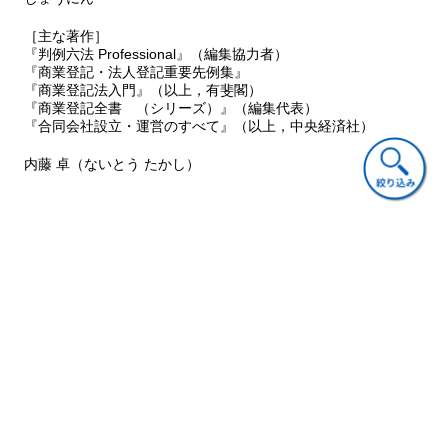
第12節 不服申立ての制限
［主な著作］
『判例六法 Professional』（編集協力者）
第２章
閲覧・謄写に関する事件
『商業登記・法人登記重要先例集』
第１節 取締役会議事録等閲覧・謄写の許可
『商業登記法入門』（以上，有斐閣）
第２節 親会社社員の株主総会議事録等閲覧・謄写の許可
『商業登記全書 （シリーズ）』（編集代表）
第３節 会計帳簿等閲覧・謄写の許可
『合同会社設立・運営のすべて』（以上，中央経済社）
第３章
株式に関する事件
内藤 卓（ないとう たかし）
第１節 株式の価格決定
第２節 株式の任意売却許可
第３節 新株発行無効判決等による払戻金増減
ご意見・ご質問
第４章
検査役に関する事件
第１節 総説
第２節 設立における検査役
第３節 募集株式発行の際の現物出資に関する検査役
第４節 新株予約権の行使にともなう現物出資
第５節 総会の招集手続等の調査
関連書籍
第６節 会社の業務の執行に関する調査
第５章
機関に関する事件