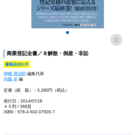
商業登記全書／８解散・倒産・非訟
書籍品切れ中
神﨑 満治郎
編集代表
内藤 卓
編
定価（紙 版）：5,280円（税込）
発行日：2014/07/18
Ａ５判 / 388頁
ISBN：978-4-502-07920-7