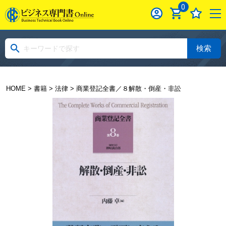
0
検索
HOME
>
書籍
>
法律
> 商業登記全書／８解散・倒産・非訟