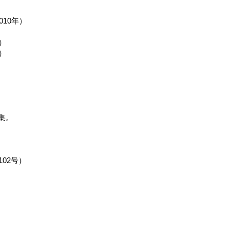
10年）
）
）
集。
02号）