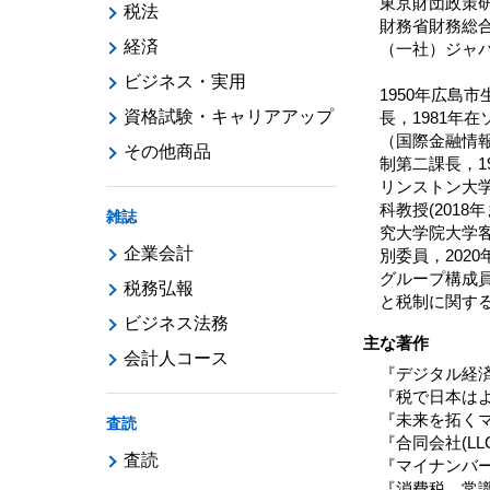
東京財団政策
税法
財務省財務総
経済
（一社）ジャ
ビジネス・実用
1950年広島
資格試験・キャリアアップ
長，1981年
（国際金融情報
その他商品
制第二課長，1
リンストン大学
科教授(201
雑誌
究大学院大学客
企業会計
別委員，20
グループ構成
税務弘報
と税制に関す
ビジネス法務
主な著作
会計人コース
『デジタル経済
『税で日本はよ
『未来を拓くマ
査読
『合同会社(L
査読
『マイナンバー
『消費税、常識