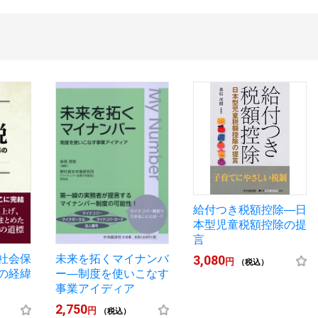
給付つき税額控除―日
本型児童税額控除の提
言
3,080
社会保
未来を拓くマイナンバ
円
（税込）
の経緯
ー―制度を使いこなす
事業アイディア
2,750
円
（税込）