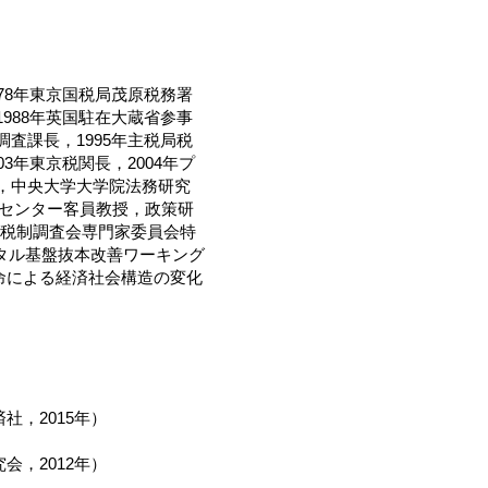
978年東京国税局茂原税務署
1988年英国駐在大蔵省参事
調査課長，1995年主税局税
3年東京税関長，2004年プ
官，中央大学大学院法務研究
ーセンター客員教授，政策研
政府税制調査会専門家委員会特
ジタル基盤抜本改善ワーキング
命による経済社会構造の変化
，2015年）
，2012年）