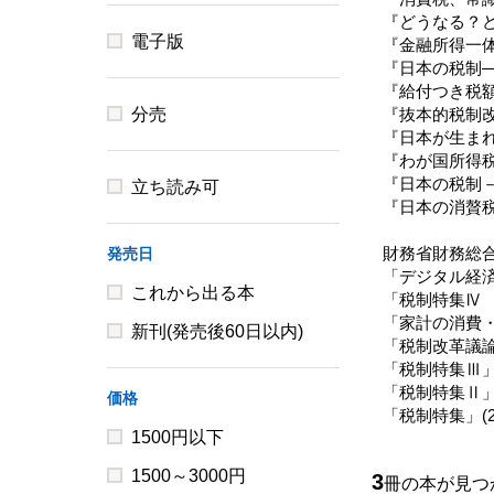
『どうなる？ど
電子版
『金融所得一体
『日本の税制—
『給付つき税額
分売
『抜本的税制改
『日本が生まれ
『わが国所得税
『日本の税制－
立ち読み可
『日本の消贅税
財務省財務総
発売日
「デジタル経済
これから出る本
「税制特集Ⅳ 
「家計の消費・
新刊(発売後60日以内)
「税制改革議論
「税制特集Ⅲ」(
「税制特集Ⅱ」(
価格
「税制特集」(2
1500円以下
1500～3000円
3
冊の本が見