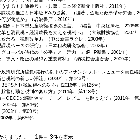
うする！共通番号』（共著，日本経済新聞出版社，2011年）
課税の推進と日本版IRAの提案』 （編著，金融財政事情研究会，20
何が問題か』（岩波書店，2010年）
控除－日本型児童税額控除の提言』 （編著，中央経済社，2008年
革と消費税－経済成長を支える税制へ』 （大蔵財務協会，2007年
変わる 税制改革J』（中公新書ラクレ，2003年）
課税ベースの研究』（日本租税研究協会，2002年）
グローバル時代の「公平」と「活力」』(PHP新書，2001年）
—導入・改正の経緯と重要資料』（納税協会連合会，2000年）
合政策研究所編集•発行の以下のフィナンシャル・レビューを責任編
と税制の新しい潮流」(2020年，第143号）
BEPSと租税回避への対応」(2016年，第126号）
貯蓄行動と税制のあり方」(2014年，第118号）
－OECDの議論やマーリーズ・レビューを踏まえて」(2011年，第1
2006年，第84号）
2003年，第69号）
002年，第65号）
1
3
つかりました。
件～
件を表示