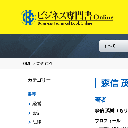
HOME
> 森信 茂樹
カテゴリー
森信 
書籍
著者
経営
森信 茂樹
（もり
会計
プロフィール
法律