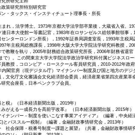
研究所研究主幹
合政策研究所特別研究官
パン・タックス・インスティチュート理事長・所長
市生まれ，法学博士。1973年京都大学法学部卒業後，大蔵省入省。1
在ソ連日本大使館ー等書記官，1983年在ロサンゼルス総領事館領事，
センターロンドン所長），1992年証券局調査室長，1993年主税局
997年主税局総務課長，1998年大阪大学大学院法学研究科教授，200
で教鞭を執り，2005年財務総合政策研究所長，2006年財務省退
8年まで）。この間東京大学大学院法学政治学研究科付属ビジネスロ
員教授，コロンビア・ロースクール客員研究員，2010-2012年
20年内閣官房（現デジタル庁）マイナンバー制度及び国と地方のデ
員，文化庁文化審議会文化経済部会委員，経済産業省第四次産業革
る研究会座長，日本ペンクラブ会員。
と税』（日本経済新聞出版，2019年）
みがえる一成長力を髙前宇改革』 （日本経済新聞出版，2015年）
イナンバー－制度を使いこなす事業アイディア』（編著，中央経済社
LC)とパススルー税制』（編著，金融財政事情研究会，2013年）
 社会保障・税番号制度一課題と展望』（共著，金融財政事情研究会
のウソ』（朝日新書，2012年）