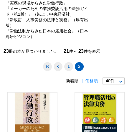
『実務の現場からみた労働行政』
『メーカーのための業務委託活用の法務ガイ
ド〈第2版〉』（以上，中央経済社）
『新改訂 人事労務の法律と実務』（厚有出
版）
『労働法制からみた日本の雇用社会』（日本
総研ビジコン）
23
21
23
冊の本が見つかりました。
件～
件を表示
1
2
新着順
価格順