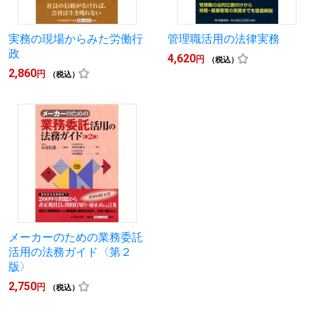
実務の現場からみた労働行
管理職活用の法律実務
政
4,620
円
（税込）
2,860
円
（税込）
メーカーのための業務委託
活用の法務ガイド〈第２
版〉
2,750
円
（税込）