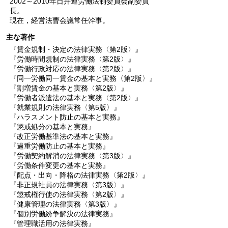
2002～2010年日弁連労働法制委員会副委員
長。
現在，経営法曹会議常任幹事。
主な著作
『賃金規制・決定の法律実務〈第2版〉』
『労働時間規制の法律実務〈第2版〉』
『労働行政対応の法律実務〈第2版〉』
『同一労働同一賃金の基本と実務〈第2版〉』
『割増賃金の基本と実務〈第2版〉』
『労働者派遣法の基本と実務〈第2版〉』
『就業規則の法律実務〈第5版〉』
『ハラスメント防止の基本と実務』
『懲戒処分の基本と実務』
『改正労働基準法の基本と実務』
『過重労働防止の基本と実務』
『労働契約解消の法律実務〈第3版〉』
『労働条件変更の基本と実務』
『配点・出向・降格の法律実務〈第2版〉』
『非正規社員の法律実務〈第3版〉』
『懲戒権行使の法律実務〈第2版〉』
『健康管理の法律実務〈第3版〉』
『個別労働紛争解決の法律実務』
『管理職活用の法律実務』