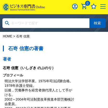
0
検索
HOME
> 石嵜 信憲
石嵜 信憲の著書
著者
石嵜 信憲
（いしざき のぶのり）
プロフィール
明治大学法学部卒業。1975年司法試験合格。
1978年弁護士登録。
以後，労働事件を経営者側代理人として手が
ける。
2002～2004年司法制度改革推進本部労働検討
会委員。