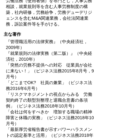
労働法務（使用者側）を専門とし，人事労務
相談，就業規則等を含む人事労務制度の構
築，社内研修，労務紛争，労務デューデリジ
ェンスを含むM&A関連業務，会社法関連業
務，訴訟案件等を手がける。
主な著作
『管理職活用の法律実務』（中央経済社，
2009年）
『就業規則の法律実務（第二版）』（中央経
済社，2010年）
「突然の労務不提供への対応 従業員が会社
に来ない！」（ピジネス法務2015年8月号，9
月号）
「どこまでOK? 社員の兼業」（ビジネス法
務2016年6月号）
「リスクマネジメントの視点からみる 労働
契約終了の類型別整理と退職合意書の条項
例」（ビジネス法務2018年10月号）
「会社は何をすべきか 増加する職場の精神
障害と休職の実務」（ビジネス法務2018年10
月号）
「最新厚労省報告書が示すバワーハラスメン
トの認定基準と活用」（ビジネス法務2018年