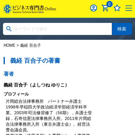
0
検索
HOME
> 義経 百合子
義経 百合子の著書
著者
義経 百合子
（よしつね ゆりこ）
プロフィール
片岡総合法律事務所 パートナー弁護士
1998年早稲田大学政治経済学部経済学科卒
業。2003年司法修習修了（56期），弁護士登
録，石嵜信憲法律事務所入所。2011年片岡総
合法律事務所入所（東京弁護士会）。経営法
曹会議会員。