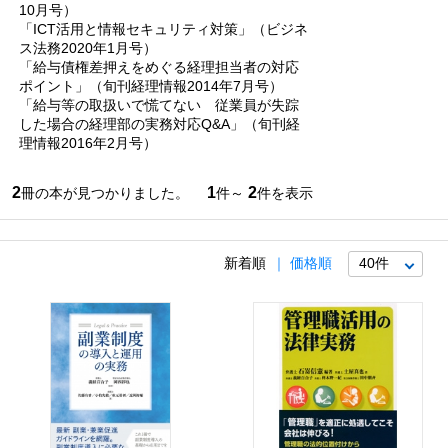
10月号）
「ICT活用と情報セキュリティ対策」（ビジネ
ス法務2020年1月号）
「給与債権差押えをめぐる経理担当者の対応
ポイント」（旬刊経理情報2014年7月号）
「給与等の取扱いで慌てない 従業員が失踪
した場合の経理部の実務対応Q&A」（旬刊経
理情報2016年2月号）
2
1
2
冊の本が見つかりました。
件～
件を表示
新着順
価格順