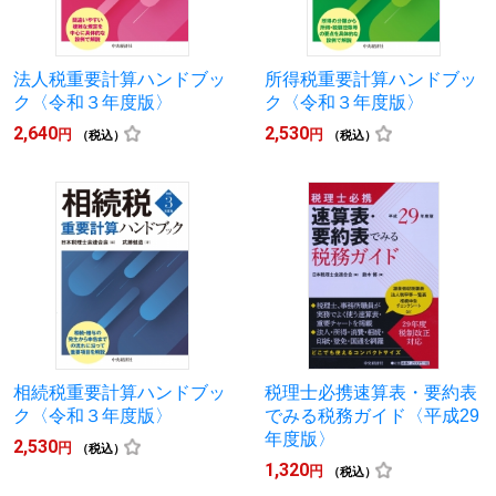
法人税重要計算ハンドブッ
所得税重要計算ハンドブッ
ク〈令和３年度版〉
ク〈令和３年度版〉
2,640
2,530
円
円
（税込）
（税込）
相続税重要計算ハンドブッ
税理士必携速算表・要約表
ク〈令和３年度版〉
でみる税務ガイド〈平成29
年度版〉
2,530
円
（税込）
1,320
円
（税込）