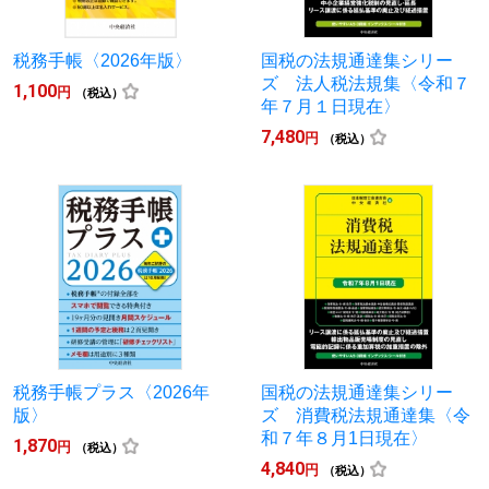
税務手帳〈2026年版〉
国税の法規通達集シリー
ズ 法人税法規集〈令和７
1,100
円
（税込）
年７月１日現在〉
7,480
円
（税込）
税務手帳プラス〈2026年
国税の法規通達集シリー
版〉
ズ 消費税法規通達集〈令
和７年８月1日現在〉
1,870
円
（税込）
4,840
円
（税込）