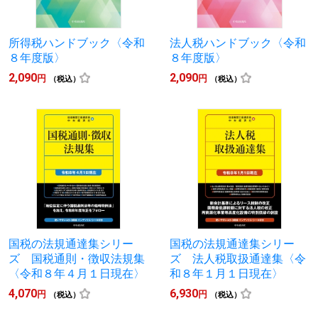
所得税ハンドブック〈令和
法人税ハンドブック〈令和
８年度版〉
８年度版〉
2,090
2,090
円
円
（税込）
（税込）
国税の法規通達集シリー
国税の法規通達集シリー
ズ 国税通則・徴収法規集
ズ 法人税取扱通達集〈令
〈令和８年４月１日現在〉
和８年１月１日現在〉
4,070
6,930
円
円
（税込）
（税込）