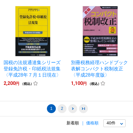
国税の法規通達集シリーズ
別冊税務経理ハンドブック
登録免許税・印紙税法規集
表解コンパクト税制改正
〈平成28年７月１日現在〉
〈平成28年度版〉
2,200
1,100
円
円
（税込）
（税込）
1
2
新着順
価格順