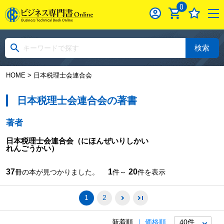
0
検索
HOME
> 日本税理士会連合会
日本税理士会連合会の著書
著者
日本税理士会連合会
（にほんぜいりしかい
れんごうかい）
37
1
20
冊の本が見つかりました。
件～
件を表示
1
2
新着順
価格順