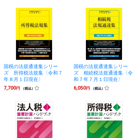
国税の法規通達集シリー
国税の法規通達集シリー
ズ 所得税法規集〈令和７
ズ 相続税法規通達集〈令
年８月１日現在〉
和７年７月１日現在〉
7,700
6,050
円
円
（税込）
（税込）