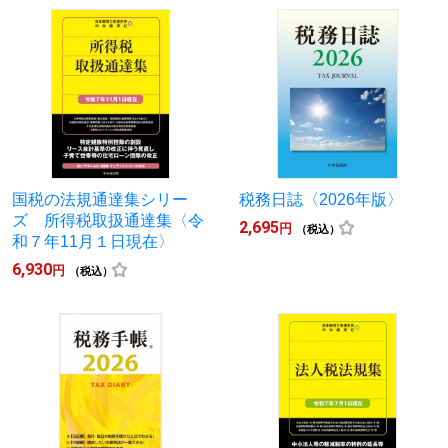
国税の法規通達集シリー
税務日誌〈2026年版〉
ズ 所得税取扱通達集〈令
2,695
円
（税込）
和７年11月１日現在〉
6,930
円
（税込）