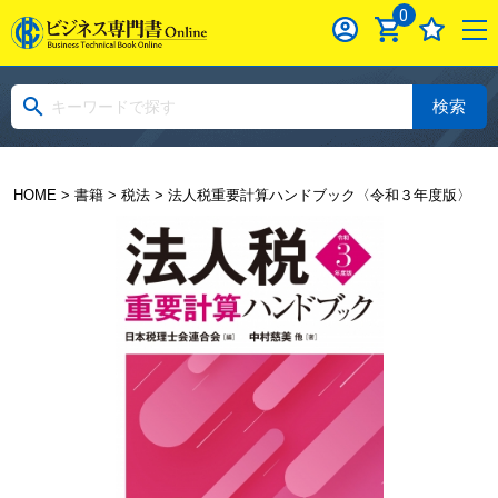
0
検索
HOME
>
書籍
>
税法
> 法人税重要計算ハンドブック〈令和３年度版〉