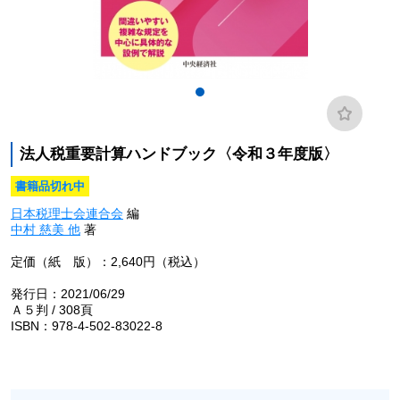
法人税重要計算ハンドブック〈令和３年度版〉
書籍品切れ中
日本税理士会連合会
編
中村 慈美 他
著
定価（紙 版）：2,640円（税込）
発行日：2021/06/29
Ａ５判 / 308頁
ISBN：978-4-502-83022-8