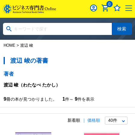
0
検索
HOME
> 渡辺 峻
渡辺 峻の著書
著者
渡辺 峻
（わたなべ たかし）
9
1
9
冊の本が見つかりました。
件～
件を表示
新着順
価格順