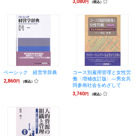
3,080
円
（税込）
ベーシック 経営学辞典
コース別雇用管理と女性労
働〈増補改訂版〉―男女共
2,860
円
（税込）
同参画社会をめざして
3,740
円
（税込）