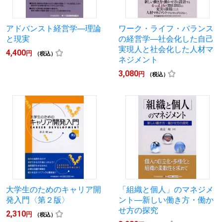
アドバンスト経営学―理論
ワーク・ライフ・バランス
と現実
の経営学―社会化した自己
実現人と社会化した人材マ
4,400
円
（税込）
ネジメント
3,080
円
（税込）
大学生のためのキャリア開
「組織と個人」のマネジメ
発入門〈第２版〉
ント―新しい働き方・働か
せ方の探究
2,310
円
（税込）