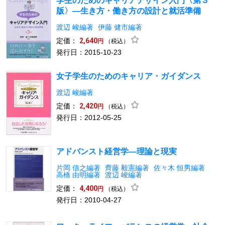
学生のためのキャリアデザイン入門〈第３
版〉―生き方・働き方の設計と就活準備
渡辺 峻編著
伊藤 健市編著
定価：
2,640
（税込）
円
発行日：2015-10-23
女子学生のためのキャリア・ガイダンス
渡辺 峻編著
定価：
2,420
（税込）
円
発行日：2012-05-25
アドバンスト経営学―理論と現実
片岡 信之編著
齊藤 毅憲編著
佐々木 恒男編著
高橋 由明編著
渡辺 峻編著
定価：
4,400
（税込）
円
発行日：2010-04-27