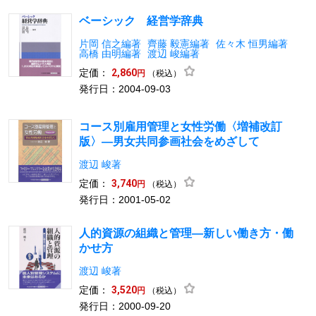
ベーシック 経営学辞典
片岡 信之編著
齊藤 毅憲編著
佐々木 恒男編著
高橋 由明編著
渡辺 峻編著
定価：
2,860
（税込）
円
発行日：2004-09-03
コース別雇用管理と女性労働〈増補改訂
版〉―男女共同参画社会をめざして
渡辺 峻著
定価：
3,740
（税込）
円
発行日：2001-05-02
人的資源の組織と管理―新しい働き方・働
かせ方
渡辺 峻著
定価：
3,520
（税込）
円
発行日：2000-09-20