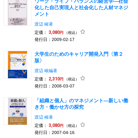
ワーク・ライフ・バランスの経営学―社会
化した自己実現人と社会化した人材マネジ
メント
渡辺 峻著
定価：
3,080
（税込）
円
発行日：2009-02-17
大学生のためのキャリア開発入門〈第２
版〉
渡辺 峻編著
定価：
2,310
（税込）
円
発行日：2008-03-07
「組織と個人」のマネジメント―新しい働
き方・働かせ方の探究
渡辺 峻著
定価：
3,080
（税込）
円
発行日：2007-04-16