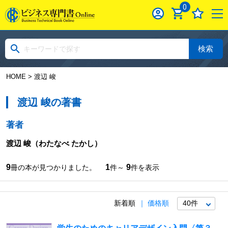
0
検索
HOME
> 渡辺 峻
渡辺 峻の著書
著者
渡辺 峻
（わたなべ たかし）
9
1
9
冊の本が見つかりました。
件～
件を表示
新着順
価格順