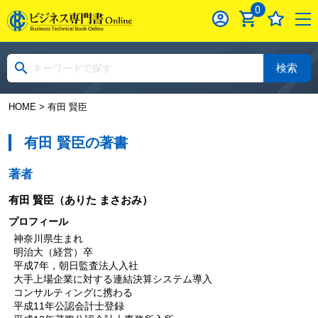
0
検索
HOME
> 有田 賢臣
有田 賢臣の著書
著者
有田 賢臣
（ありた まさおみ）
プロフィール
神奈川県生まれ
明治大（経営）卒
平成7年，朝日監査法人入社
大手上場企業に対する連結決算システム導入
コンサルティングに携わる
平成11年公認会計士登録