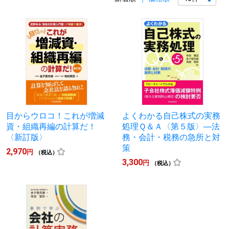
目からウロコ！これが増減
よくわかる自己株式の実務
資・組織再編の計算だ！
処理Ｑ＆Ａ〈第５版〉―法
〈新訂版〉
務・会計・税務の急所と対
策
2,970
円
（税込）
3,300
円
（税込）