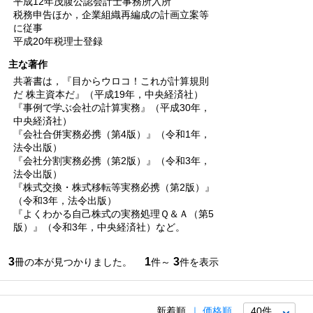
平成12年茂腹公認会計士事務所入所
税務申告ほか，企業組織再編成の計画立案等
に従事
平成20年税理士登録
主な著作
共著書は，『目からウロコ！これが計算規則
だ 株主資本だ』（平成19年，中央経済社）
『事例で学ぶ会社の計算実務』（平成30年，
中央経済社）
『会社合併実務必携（第4版）』（令和1年，
法令出版）
『会社分割実務必携（第2版）』（令和3年，
法令出版）
『株式交換・株式移転等実務必携（第2版）』
（令和3年，法令出版）
『よくわかる自己株式の実務処理Ｑ＆Ａ（第5
版）』（令和3年，中央経済社）など。
3
1
3
冊の本が見つかりました。
件～
件を表示
新着順
価格順