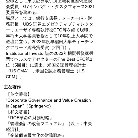
公職として東京証券取引所上場制度整備懇談
会委員，G7インパクト・タスクフォース2021
委員等を務める。
職歴としては，銀行支店長，メーカーIR・財
務部長，UBS 証券エグゼクティブディレクタ
ー，エーザイ専務執行役CFO等を経て現職。
早稲田大学客員教授として10年以上大学院で
教壇に立つ。2023年度早稲田大学ティーチン
グアワード総長賞受賞（2回目）。
Institutional Investor誌の2022年機関投資家投
票でヘルスケアセクターのThe Best CFO第1
位（5回目）に選出。米国公認管理会計士
（US CMA），米国公認財務管理士（US
CFM）。
主な著作
【英文著書】
“Corporate Governance and Value Creation
in Japan”（Springer社)
【和文著書】
『ROE革命の財務戦略』
『管理会計の改善マニュアル』（以上，中央
経済社）
『企業価値最大化の財務戦略』