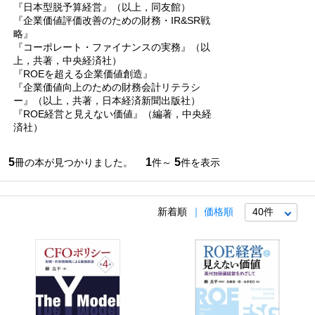
『日本型脱予算経営』（以上，同友館）
『企業価値評価改善のための財務・IR&SR戦
略』
『コーポレート・ファイナンスの実務』（以
上，共著，中央経済社）
『ROEを超える企業価値創造』
『企業価値向上のための財務会計リテラシ
ー』（以上，共著，日本経済新聞出版社）
『ROE経営と見えない価値』（編著，中央経
済社）
5
1
5
冊の本が見つかりました。
件～
件を表示
新着順
価格順