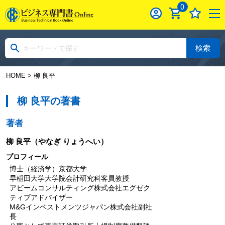
0
検索
HOME
> 柳 良平
柳 良平の著書
著者
柳 良平
（やなぎ りょうへい）
プロフィール
博士（経済学）京都大学
早稲田大学大学院会計研究科客員教授
アビームコンサルティング株式会社エグゼク
ティブアドバイザー
M&Gインベストメンツジャパン株式会社副社
長