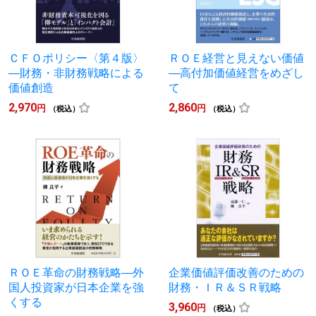
ＣＦＯポリシー〈第４版〉
ＲＯＥ経営と見えない価値
―財務・非財務戦略による
―高付加価値経営をめざし
価値創造
て
2,970
2,860
円
円
（税込）
（税込）
ＲＯＥ革命の財務戦略―外
企業価値評価改善のための
国人投資家が日本企業を強
財務・ＩＲ＆ＳＲ戦略
くする
3,960
円
（税込）