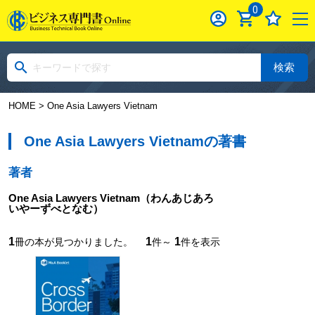
0
検索
HOME
> One Asia Lawyers Vietnam
One Asia Lawyers Vietnamの著書
著者
One Asia Lawyers Vietnam
（わんあじあろ
いやーずべとなむ）
1
1
1
冊の本が見つかりました。
件～
件を表示