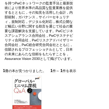
を持つPwCネットワークの監査手法と最新技
術により世界水準の高品質な監査業務を提供
するとともに，その知見を活用した会計，内
部統制，ガバナンス，サイバーセキュリテ
ィ，規制対応，デジタル化対応，株式公開な
ど幅広い分野に関する助言を通じて社会の重
要な課題解決を支援しています。PwCビジネ
スアシュアランス合同会社，PwCサステナビ
リティ合同会社，PwCリスクアドバイザリー
合同会社，PwC総合研究合同会社とともに，
信穎されるプロフェッショナルとして，日本
の未来にあらたな信頼をもたらすことを，
Assurance Vision 2030として掲げています。
1
1
1
冊の本が見つかりました。
件～
件を表示