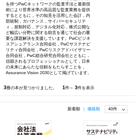
を持つPwCネットワークの監査手法と最新技
術により世界水準の高品質な監査業務を提供
するとともに，その知見を活用した会計，内
部統制，ガバナンス，サイバーセキュリテ
ィ，規制対応，デジタル化対応，株式公開な
ど幅広い分野に関する助言を通じて社会の重
要な課題解決を支援しています。PwCビジネ
スアシュアランス合同会社，PwCサステナビ
リティ合同会社，PwCリスクアドバイザリー
合同会社，PwC総合研究合同会社とともに，
信穎されるプロフェッショナルとして，日本
の未来にあらたな信頼をもたらすことを，
Assurance Vision 2030として掲げています。
3
1
3
冊の本が見つかりました。
件～
件を表示
新着順
価格順