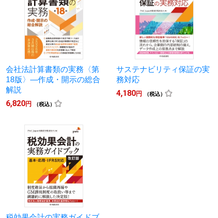
会社法計算書類の実務〈第
サステナビリティ保証の実
18版〉―作成・開示の総合
務対応
解説
4,180
円
（税込）
6,820
円
（税込）
税効果会計の実務ガイドブ