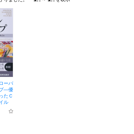
ローバ
プ―優
ったＣ
イル