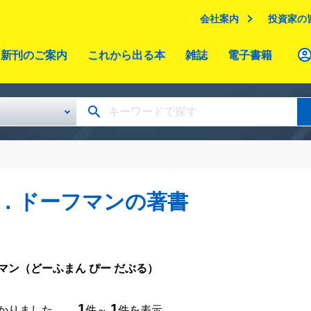
会社案内
投資家の
新刊のご案内
これから出る本
雑誌
電子書籍
．ドーフマンの著書
マン
（どーふまん ぴー だぶる）
1
1
つかりました。
件～
件を表示