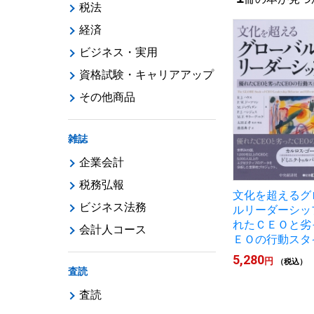
税法
経済
ビジネス・実用
資格試験・キャリアアップ
その他商品
雑誌
企業会計
税務弘報
文化を超えるグ
ビジネス法務
ルリーダーシッ
れたＣＥＯと劣
会計人コース
ＥＯの行動スタ
5,280
円
（税込）
査読
査読