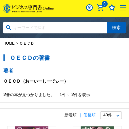
0
検索
HOME
> ＯＥＣＤ
ＯＥＣＤの著書
著者
ＯＥＣＤ
（おーいーしーでぃー）
2
1
2
冊の本が見つかりました。
件～
件を表示
新着順
価格順