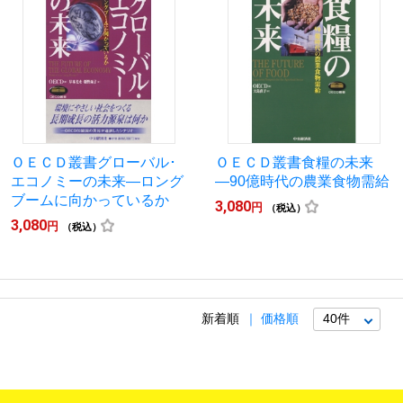
ＯＥＣＤ叢書グローバル･
ＯＥＣＤ叢書食糧の未来
エコノミーの未来―ロング
―90億時代の農業食物需給
ブームに向かっているか
3,080
円
（税込）
3,080
円
（税込）
新着順
価格順