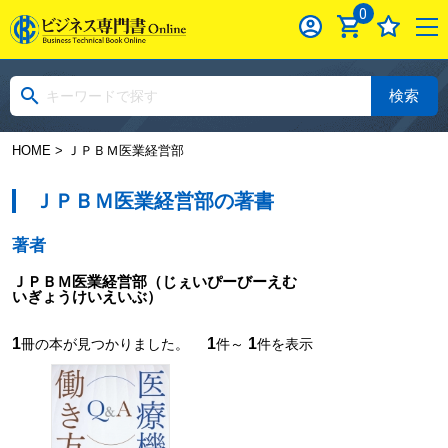
0
検索
HOME
> ＪＰＢＭ医業経営部
ＪＰＢＭ医業経営部の著書
著者
ＪＰＢＭ医業経営部
（じぇいぴーびーえむ
いぎょうけいえいぶ）
1
1
1
冊の本が見つかりました。
件～
件を表示