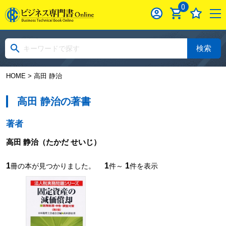
0
検索
HOME
> 高田 静治
高田 静治の著書
著者
高田 静治
（たかだ せいじ）
1
1
1
冊の本が見つかりました。
件～
件を表示