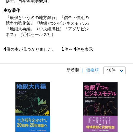
修士。日本金融学会員。
主な著作
『最強という名の地方銀行』『信金・信組の
競争力強化策』『地銀7つのビジネスモデル』
『地銀大再編』（中央経済社）『アグリビジ
ネス』（近代セールス社）
4
1
4
冊の本が見つかりました。
件～
件を表示
新着順
価格順