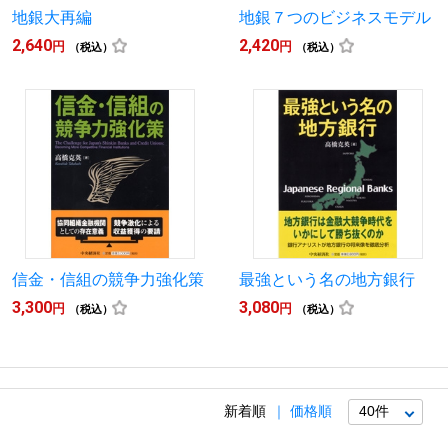
地銀大再編
地銀７つのビジネスモデル
2,640
2,420
円
円
（税込）
（税込）
信金・信組の競争力強化策
最強という名の地方銀行
3,300
3,080
円
円
（税込）
（税込）
新着順
価格順