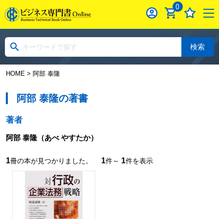
0
検索
HOME
> 阿部 泰隆
阿部 泰隆の著書
著者
阿部 泰隆
（あべ やすたか）
1
1
1
冊の本が見つかりました。
件～
件を表示