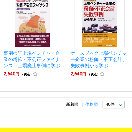
事例検証上場ベンチャー企
ケースブック上場ベンチャ
業の粉飾・不公正ファイナ
ー企業の粉飾・不正会計、
ンス―上場廃止事例に学ぶ
失敗事例から学ぶ
2,640
2,640
円
円
（税込）
（税込）
新着順
価格順