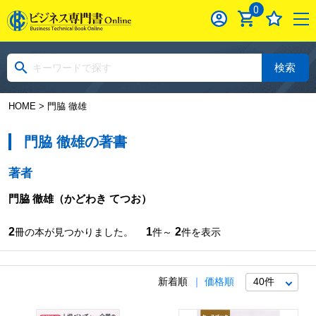
0
検索
HOME
> 門脇 徹雄
門脇 徹雄の著書
著者
門脇 徹雄
（かどわき てつお）
2
1
2
冊の本が見つかりました。
件～
件を表示
新着順
価格順