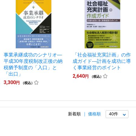
事業承継成功のシナリオ―
「社会福祉充実計画」の作
平成30年度税制改正後の納
成ガイド―計画を成功に導
税猶予制度の「入口」と
く事業経営のポイント
「出口」
2,640
円
（税込）
3,300
円
（税込）
新着順
価格順