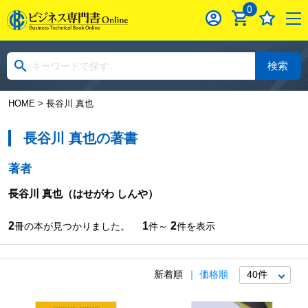
0
検索
HOME
> 長谷川 真也
長谷川 真也の著書
著者
長谷川 真也
（はせがわ しんや）
2
1
2
冊の本が見つかりました。
件～
件を表示
新着順
価格順