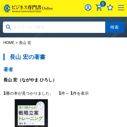
0
検索
HOME
> 長山 宏
長山 宏の著書
著者
長山 宏
（ながやま ひろし）
1
1
1
冊の本が見つかりました。
件～
件を表示