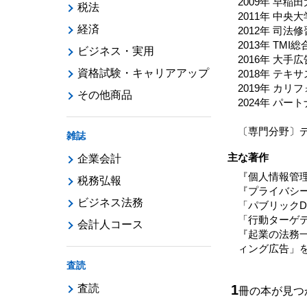
2009年 早稲
税法
2011年 中
経済
2012年 司
2013年 TM
ビジネス・実用
2016年 大手
資格試験・キャリアアップ
2018年 テキサス
2019年 カ
その他商品
2024年 パー
〔専門分野〕デ
雑誌
主な著作
企業会計
『個人情報管理
税務弘報
『プライバシー
ビジネス法務
「パブリックD
「行動ターゲテ
会計人コース
『起業の法務一
ィング広告」
査読
査読
1
冊の本が見