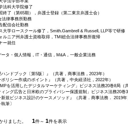
田大学法学部卒業
央大学法科大学院修了
法修習終了（第65期），弁護士登録（第二東京弁護士会）
I総合法律事務所勤務
広告配信会社勤務
大学ロースクール修了，Smith.Gambrell & Russell, LLP等で研修
リフォルニア州弁護士資格取得，TMI総合法律事務所復帰
トナー就任
ータ・個人情報，IT・通信，M&A，一般企業法務
ハンドブック〔第5版〕』（共著，商事法務，2023年）
ポリシー作成のポイント』（共著，中央経済社，2022年）
MPを活用したデジタルマーケティング」ビジネス法務20巻8局（共著
ィング広告と日米欧のプライバシー保護規制」ビジネス法務20巻3号•
新規ビジネス設計のケースメソッド』（共著．商事法務． 2019年
を執筆〕
1
1
つかりました。
件～
件を表示