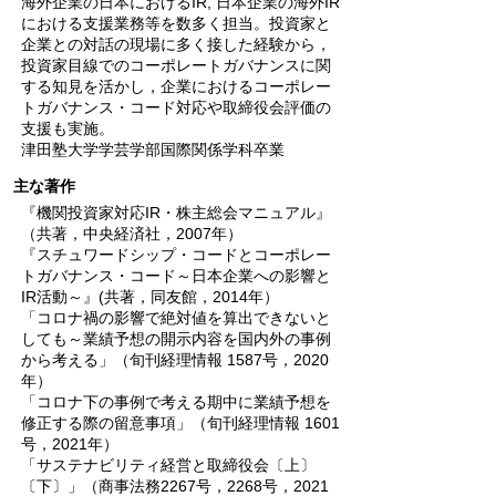
海外企業の日本におけるIR, 日本企業の海外IR
における支援業務等を数多く担当。投資家と
企業との対話の現場に多く接した経験から，
投資家目線でのコーポレートガバナンスに関
する知見を活かし，企業におけるコーポレー
トガバナンス・コード対応や取締役会評価の
支援も実施。
津田塾大学学芸学部国際関係学科卒業
主な著作
『機関投資家対応IR・株主総会マニュアル』
（共著，中央経済社，2007年）
『スチュワードシップ・コードとコーポレー
トガバナンス・コード～日本企業への影響と
IR活動～』(共著，同友館，2014年）
「コロナ禍の影響で絶対値を算出できないと
しても～業績予想の開示内容を国内外の事例
から考える」（旬刊経理情報 1587号，2020
年）
「コロナ下の事例で考える期中に業績予想を
修正する際の留意事項」（旬刊経理情報 1601
号，2021年）
「サステナビリティ経営と取締役会〔上〕
〔下〕」（商事法務2267号，2268号，2021