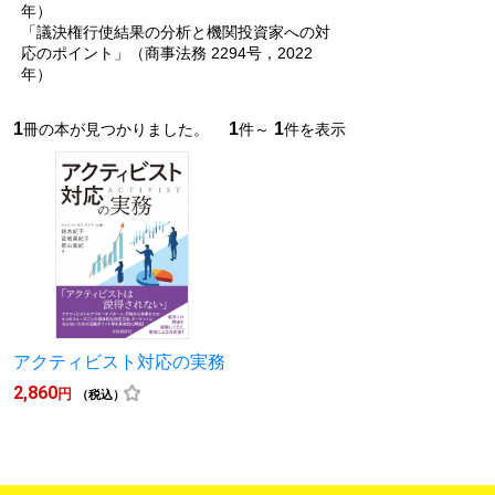
年）
「議決権行使結果の分析と機関投資家への対
応のポイント」（商事法務 2294号，2022
年）
1
1
1
冊の本が見つかりました。
件～
件を表示
アクティビスト対応の実務
2,860
円
（税込）