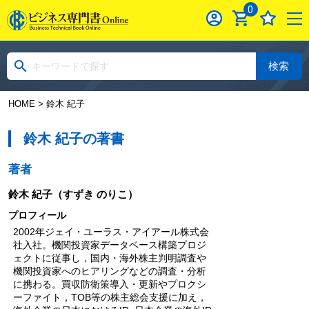
0
検索
HOME
> 鈴木 紀子
鈴木 紀子の著書
著者
鈴木 紀子
（すずき のりこ）
プロフィール
2002年ジェイ・ユーラス・アイアール株式会
社入社。機関投資家データベース構築プロジ
ェクトに従事し，国内・海外株主判明調査や
機関投資家へのヒアリングなどの調査・分析
に携わる。買収防衛策導入・更新やプロクシ
ーファイト，TOB等の株主総会支援に加え，