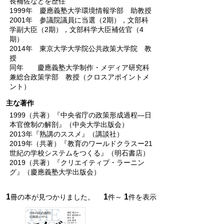
長補佐などを歴任
1999年 慶應義塾大学環境情報学部 助教授
2001年 参議院議員に当選（2期），文部科
学副大臣（2期），文部科学大臣補佐官（4
期）
2014年 東京大学大学院公共政策大学院 教
授
同年 慶應義塾大学制作・メディア研究科
兼総合政策学部 教授（クロスアポイントメ
ント）
主な著作
1999（共著）『中央省庁の政策形成過程―日
本官僚制の解剖』（中央大学出版会）
2013年『熟講のススメ』（講談社）
2019年（共著）『教育のワールドクラスー21
世紀の学校システムをつくる』（明石書店）
2019（共著）『クリエイティブ・ラーニン
グ』（慶應義塾大学出版会）
1
1
1
冊の本が見つかりました。
件～
件を表示